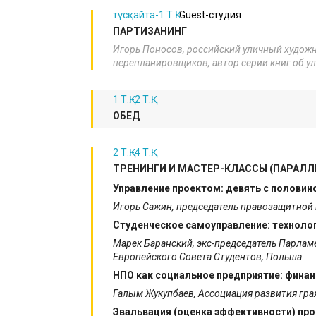
түсқайта-1 Т.Қ.
Guest-студия
ПАРТИЗАНИНГ
​Игорь Поносов, российский уличный художн
перепланировщиков, автор серии книг об ули
1 Т.Қ.-2 Т.Қ.
ОБЕД
2 Т.Қ.-4 Т.Қ.
ТРЕНИНГИ И МАСТЕР-КЛАССЫ (ПАРАЛЛ
Управление проектом: девять с половино
Игорь Сажин,
председатель правозащитной 
Студенческое самоуправление: техноло
Марек Баранский, экс-председатель Парлам
Европейского Совета Студентов, Польша
НПО как социальное предприятие: финан
Галым Жукупбаев, Ассоциация развития гра
Эвальвация (оценка эффективности) пр