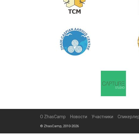
О ZhasCamp
Новости
Участники
Спикерле
© ZhasCamp, 2010-2026