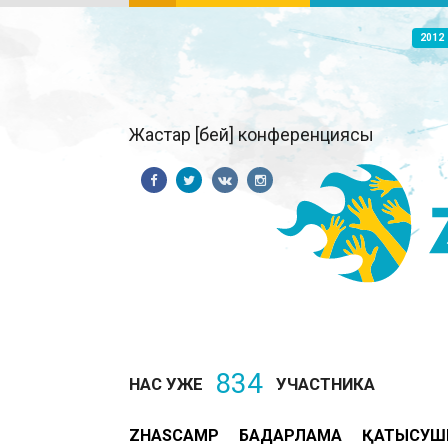
2012
Жастар [бей] конференциясы
834
НАС УЖЕ
УЧАСТНИКА
ZHASCAMP
БАҒДАРЛАМА
ҚАТЫСУШ