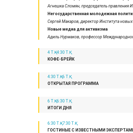
Агнешка Сломян,
председатель правления И
Негосударственная молодежная полити
Сергей Макаров, директор Института новых
Новые медиа для активизма
А
диль Нурмаков, профессор Международно
4 Т.Қ.-4:30 Т.Қ.
КОФЕ-БРЕЙК
4:30 Т.Қ.-6 Т.Қ.
ОТКРЫТАЯ ПРОГРАММА
6 Т.Қ.-6:30 Т.Қ.
ИТОГИ ДНЯ
6:30 Т.Қ.-7:30 Т.Қ.
ГОСТИНЫЕ С ИЗВЕСТНЫМИ ЭКСПЕРТАМ