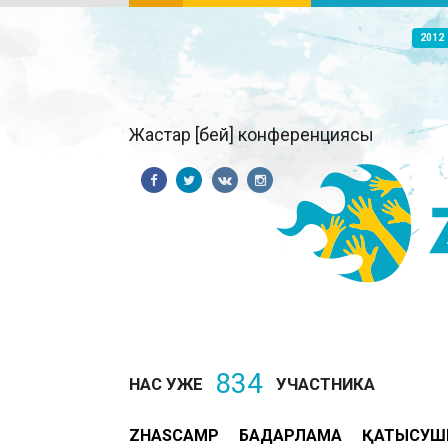
2012
Жастар [бей] конференциясы
834
НАС УЖЕ
УЧАСТНИКА
ZHASCAMP
БАҒДАРЛАМА
ҚАТЫСУШ