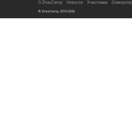
О ZhasCamp
Новости
Участники
Спикерле
© ZhasCamp, 2010-2026