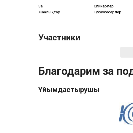
Заң
Спикерлер
Жаңалықтар
Тұсаукесерлер
Участники
Благодарим за по
Ұйымдастырушы