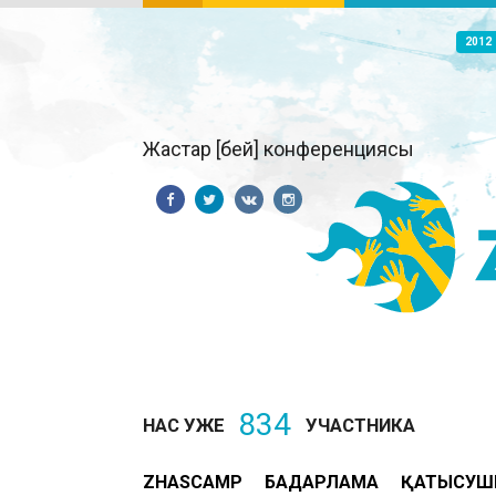
2012
Жастар [бей] конференциясы
834
НАС УЖЕ
УЧАСТНИКА
ZHASCAMP
БАҒДАРЛАМА
ҚАТЫСУШ