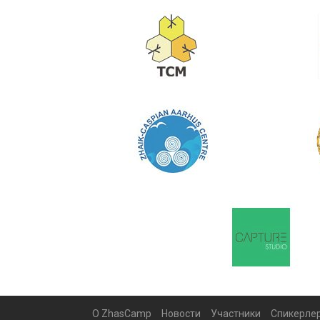
О ZhasCamp
Новости
Участники
Спикерле