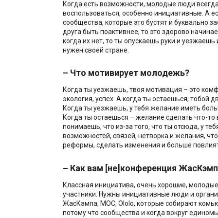
Когда есть возможности, молодые люди всегда
воспользоваться, особенно инициативные. А ес
сообщества, которые это бустят и буквально з
друга быть поактивнее, то это здорово начинае
когда их нет, то ты опускаешь руки и уезжаешь 
нужен своей стране.
– Что мотивирует молодежь?
Когда ты уезжаешь, твоя мотивация – это ком
экология, успех. А когда ты остаешься, тобой д
Когда ты уезжаешь, у тебя желание иметь бол
Когда ты остаешься – желание сделать что-то в
понимаешь, что из-за того, что ты отсюда, у те
возможностей, связей, нетворка и желания, чт
реформы, сделать изменения и больше повлият
– Как вам [не]конференция ЖасКэм
Классная инициатива, очень хорошие, молодые
участники. Нужны инициативные люди и органи
ЖасКэмпа, МОС, Ololo, которые собирают комью
потому что сообщества и когда вокруг едином