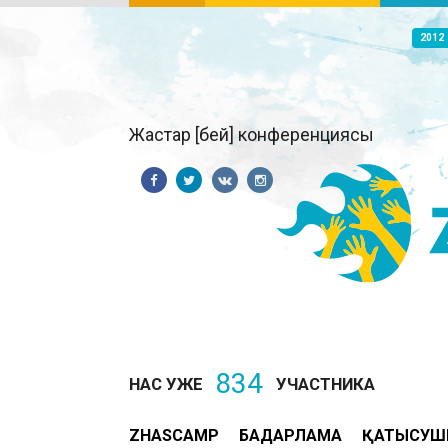
2012
Жастар [бей] конференциясы
834
НАС УЖЕ
УЧАСТНИКА
ZHASCAMP
БАҒДАРЛАМА
ҚАТЫСУШ