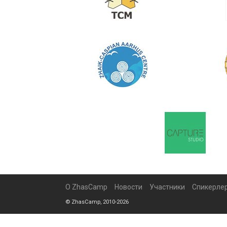
О ZhasCamp
Новости
Участники
Спикерле
© ZhasCamp, 2010-2026