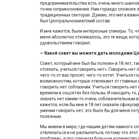
предпринимательства есть очень много шансо
точки соприкосновения. Нам гораздо сложнее э
традиционных секторах. Думаю, это мега важн
был Центральноазиатский состав.
И мне кажется, были интересные спикеры. То, чт
меня абсолютно откликалось, это те вещи, кото
удовольствием говорил.
— Какой совет вы можете дать молодежи Це
Совет, который мне был бы полезен в 18 лет, та
отсекать, учиться говорить нет». Говорить нет
чего-то от вас просят, чего-то хотят. Учиться г
возможностям, которые отвлекают от главных 
говорить нет соблазнам. Учиться говорить не
времени в соцсетях без пользы. И находить то,
сказать нет каким-то очень соблазнительным 
кажется, если бы мне в 18 лет сказали сфокуси
умении говорить нет, это было бы для меня п
полезным.
Мы живем в мире, где нашим детям намного с
отвлекаться и не распыляться, потому что этот
проблемы, а про слишком большое количество 