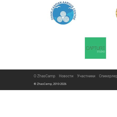
О ZhasCamp
Новости
Участники
Спикерле
© ZhasCamp, 2010-2026