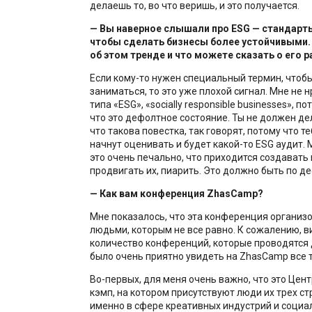
делаешь то, во что веришь, и это получается.
— Вы наверное слышали про ESG — стандарты
чтобы сделать бизнесы более устойчивыми.
об этом тренде и что можете сказать о его р
Если кому-то нужен специальный термин, чтоб
заниматься, то это уже плохой сигнал. Мне не 
типа «‎ESG‎», «‎socially responsible businesses‎», п
что это дефолтное состояние. Ты не должен де
что такова повестка, так говорят, потому что 
начнут оценивать и будет какой-то ESG аудит. 
это очень печально, что приходится создавать
продвигать их, пиарить. Это должно быть по де
— Как вам конференция ZhasCamp?
Мне показалось, что эта конференция организ
людьми, которым не все равно. К сожалению, 
количество конференций, которые проводятся д
было очень приятно увидеть на ZhasCamp все та
Во-первых, для меня очень важно, что это Цен
кэмп, на котором присутствуют люди их трех ст
именно в сфере креативных индустрий и социа