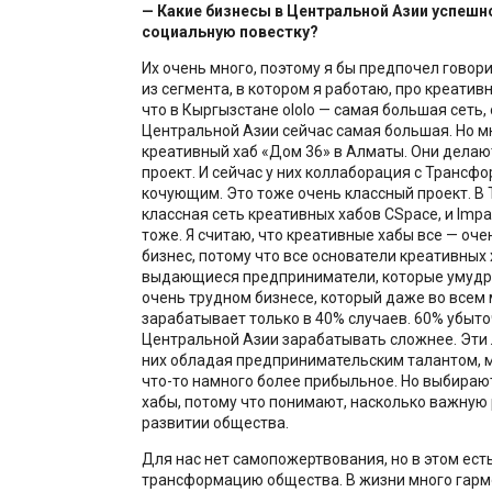
— Какие бизнесы в Центральной Азии успешн
социальную повестку?
Их очень много, поэтому я бы предпочел говор
из сегмента, в котором я работаю, про креатив
что в Кыргызстане ololo — самая большая сеть, 
Центральной Азии сейчас самая большая. Но м
креативный хаб «‎Дом 36» в Алматы. Они делаю
проект. И сейчас у них коллаборация с Трансфо
кочующим. Это тоже очень классный проект. В 
классная сеть креативных хабов CSpace, и Impac
тоже. Я считаю, что креативные хабы все — оч
бизнес, потому что все основатели креативных
выдающиеся предприниматели, которые умудр
очень трудном бизнесе, который даже во всем
зарабатывает только в 40% случаев. 60% убыто
Центральной Азии зарабатывать сложнее. Эти
них обладая предпринимательским талантом, 
что-то намного более прибыльное. Но выбираю
хабы, потому что понимают, насколько важную 
развитии общества.
Для нас нет самопожертвования, но в этом есть
трансформацию общества. В жизни много гармо