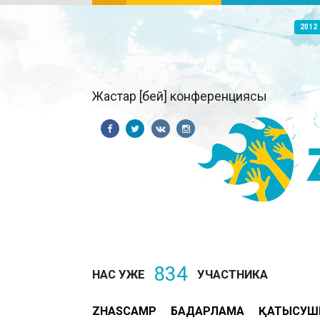
2012
Жастар [бей] конференциясы
834
НАС УЖЕ
УЧАСТНИКА
ZHASCAMP
БАҒДАРЛАМА
ҚАТЫСУШ