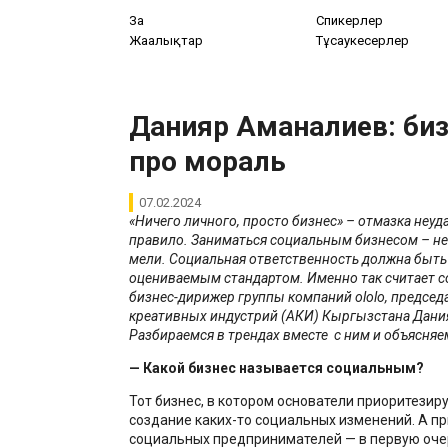
Заң
Спикерлер
Жаңалықтар
Тұсаукесерлер
Данияр Аманалиев: биз
про мораль
07.02.2024
«‎Ничего личного, просто бизнес» – отмазка неуда
правило. Заниматься социальным бизнесом – не 
мели. Социальная ответственность должна быть
оцениваемым стандартом. Именно так считает с
бизнес-дирижер группы компаний ololo, председ
креативных индустрий (АКИ) Кыргызстана Дани
Разбираемся в трендах вместе с ним и объясняем
— Какой бизнес называется социальным?
Тот бизнес, в котором основатели приоритезиру
создание каких-то социальных изменений. А п
социальных предпринимателей — в первую оч