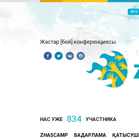
2012
Жастар [бей] конференциясы
834
НАС УЖЕ
УЧАСТНИКА
ZHASCAMP
БАҒДАРЛАМА
ҚАТЫСУШ