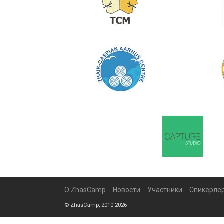
О ZhasCamp
Новости
Участники
Спикерле
© ZhasCamp, 2010-2026