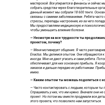
мастерской. Все упирается в финансы и сейчас м
собрать средства через благотворительные орга
данный момент мы собрали 18 600 тенге. Основн
связаны с самими заболеваниями. Ребята часто 
стрессы, перепады настроения, из-за чего попада
Мы предоставляем медицинскую и психологичес
чтобы уменьшить влияние болезни.
—
Несмотря на все трудности ты продолжаеш
проектом, почему?
— 
Меня мотивирует общение. Я часто разговарив
Enactus. Мы делимся опытом. Они обращаются к
иногда.
Мне не дают угасать и сами ребята. Пото
обеспечивает для них основную прибыль. Я коор
заказов и дальше передаю их работникам. Прибыл
имею. 
—
Каким опытом ты можешь поделиться с н
—
Часто контактировать с людьми, которым ты п
Спрашивать у них, что им нужно. Вначале они не 
проект. Но потом мы вместе продумали все дета
этого проекта, что позволило нам запуститься. 