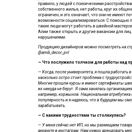
правило, у людей с психическими расстройствам
собственного жилья, нет работы, круг их общен
ограничен, и это означает, что они не имеют по
возможности социализироваться. С помощью п
такие люди могут работать в швейной мастерско
Алии также открыть и другие вакансии для лиц
нарушениями. 
Продукцию дизайнеров можно посмотреть на стра
@amili_decor_pvl
— 
Что послужило толчком для работы над п
— 
Когда, после университета, я пошла работать в э
насколько остро стоит проблема с трудоустройст
Многие прошли курсы и имеют сертификаты швей
их никуда не берут. Я сама занялась организацией
например, коржынов. Национальная атрибутика 
популярность и я надеюсь, что в будущем мы смо
зарабатывать.
— 
С какими трудностями ты столкнулись?
—
У меня сейчас нет ИП, но мы размещаем товар
аккаунте в инстаграм. Нам нужно арендовать мест