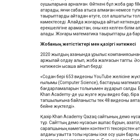
оқушыларына арналған. Өйткені бұл жоба gap fille
атқарады, яғни сабаққа қатыса алмаған немесе түпк
тақырыптарды қайтадан өтуге, сол алшақтықты то
көмектеседі. Алайда жоғарыда айтып кеткенде
ерекшелігіне қарамастан, оны кез келген білім а
алады. Жоғары математика тақырыптары да б
Жобаның жетістіктері мен қазіргі нәтижесі
2020 жылдың қазанында құрылыс компаниясынан
қаржылай қолдау алып, жоба жалғасын тапты. Ә
нәтижесін қысқаша айтып берді:
«Содан бері 653 видеоны YouTube желісіне жүк
ғылымы (Computer Science), бастауыш математ
бағдарламаларын толығымен аударып салдық. Б
Khan Academy-де үш жүзге жуық видео бар, біра
тапшылығына байланысты тек 48 видеоны аяқта
бейне жүктелді».
Қазір Khan Academy Qazaq сайтының демо нұсқа
тұр. Сайттың демо нұсқасын ашпас бұрын, қазақтіл
сарапшының көмегімен контентті тексерістен өт
алдағы уақытта толық нұсқаны іске қосу үшін барлы