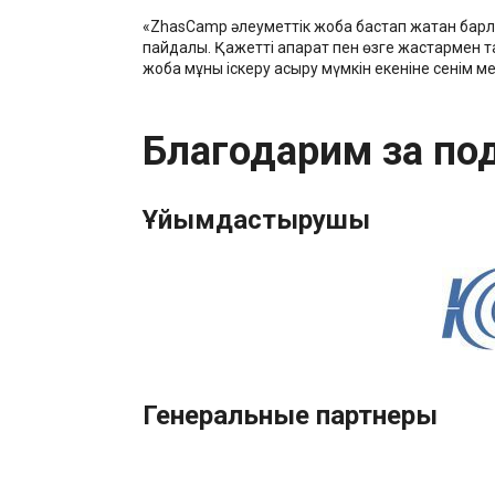
«ZhasCamp әлеуметтік жоба бастап жатқан барл
пайдалы. Қажетті ақпарат пен өзге жастармен т
жоба мұны іскеру асыру мүмкін екеніне сенім м
Благодарим за по
Ұйымдастырушы
Генеральные партнеры