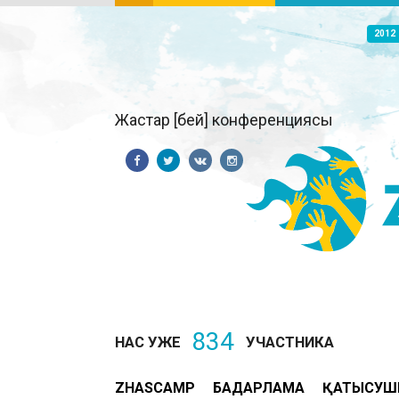
2012
Жастар [бей] конференциясы
834
НАС УЖЕ
УЧАСТНИКА
ZHASCAMP
БАҒДАРЛАМА
ҚАТЫСУШ