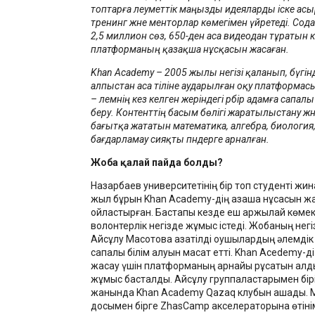
топтарға әлеуметтік маңызды идеяларды іске ас
тренинг және менторлар көмегімен үйретеді. Сода
2,5 миллион сөз, 650-ден аса видеодан тұратын к
платформаның қазақша нұсқасын жасаған.
Khan Academy – 2005 жылы негізі қаланып, бүгінд
алпыстан аса тіліне аударылған оқу платформа
– әлемнің кез келген жеріндегі әрбір адамға сапалы 
беру. Контенттің басым бөлігі жаратылыстану жә
бағытқа жататын математика, алгебра, биология
бағдарламау сияқты пәндерге арналған.
Жоба қалай пайда болды?
Назарбаев университетінің бір топ студенті жи
жыл бұрын Khan Academy-дің қазақша нұсқасын 
ойластырған. Бастапқы кезде еш қаржылай көме
волонтерлік негізде жұмыс істеді. Жобаның негіз
Айсұлу Мақсотова қазақтілді оқушылардың әлемдік
сапалы білім алуын мақсат етті. Khan Acedemy-дің
жасау үшін платформаның арнайы рұқсатын алды
жұмыс басталды. Айсұлу группаластарымен бірі
жанында Khan Academy Qazaq клубын ашады. 
досымен бірге ZhasCamp акселераторына өтінім 