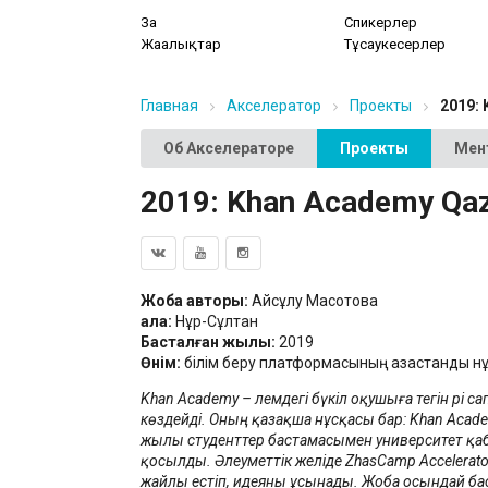
Заң
Спикерлер
Жаңалықтар
Тұсаукесерлер
Главная
Акселератор
Проекты
2019:
Об Акселераторе
Проекты
Мен
2019: Khan Academy Qa
Жоба авторы:
Айсұлу Мақсотова
Қала:
Нұр-Сұлтан
Басталған жылы:
2019
Өнім:
білім беру платформасының қазақстандық нұ
Khan Academy – әлемдегі бүкіл оқушыға тегін әрі са
көздейді. Оның қазақша нұсқасы бар: Khan Acade
жылы студенттер бастамасымен университет қа
қосылды. Әлеуметтік желіде ZhasCamp Accelerat
жайлы естіп, идеяны ұсынады. Жоба осындай б