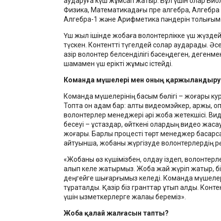
аударуға күш жұмсап жатыр. Бұл үшін олар Био
Физика, Математикадағы пре алгебра, Алгебра н
Алгебра-1 және Арифметика пәндерін толығым
Үш жыл ішінде жобаға волонтерлікке үш жүздей 
түскен. Контентті түгелдей солар аударады. Әс
қазір волонтер белсенділігі бәсеңдеген, дегенм
шамамен үш ерікті жұмыс істейді.
Команда мүшелері мен оның қаржыландыр
Команда мүшелерінің басым бөлігі – жоғары кур
Топта он адам бар: алты видеомэйкер, қаржы, 
волонтерлер менеджері әрі жоба жетекшісі. Ви
бесеуі – ұстаздар, өйткені олардың видео жасауд
жоғары. Барлық процесті төрт менеджер басқарс
айтуынша, жобаны жүргізуде волонтерлердің 
«Жобаны өз күшімізбен, қолдау іздеп, волонтерл
алып келе жатырмыз. Жоба жай жүріп жатыр, бір
деңгейге шығарғымыз келеді. Команда мүшелері
тұрақталды. Қазір біз гранттар ұтып алдық. Конт
үшін қызметкерлерге жалақы береміз».
Жоба қалай жалғасын тапты?