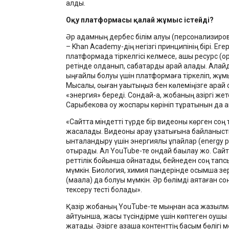
алды.
Оқу платформасы қалай жұмыс істейді?
Әр адамның дербес білім алуы (персонализиро
– Khan Academy-дің негізгі принципінің бірі. Еге
платформада тіркелгісі келмесе, ашық ресурс (o
ретінде қолданып, сабақтарды қарай алады. Алайд
ыңғайлы болуы үшін платформаға тіркеліп, жұм
Мысалы, оқыған уақытыңыз бен көлеміңізге қарай с
«энергия» береді. Сондай-ақ, жобаның қазіргі же
Сарыбекова оқу жоспары көрініп тұратынын да 
«Сайтта міндетті түрде бір видеоны көрген соң
жасалады. Видеоны қарау ұзақтығына байланыст
ынталандыру үшін энергиялық ұпайлар (energy po
отырады. Ал YouTube-те ондай бақылау жоқ. Сай
реттілік бойынша ойнатады, бейнеден соң тап
мүмкін. Биология, химия пәндерінде қосымша з
(мақала) да болуы мүмкін. Әр бөлімді аяқтаған со
тексеру тесті болады».
Қазір жобаның YouTube-те мыңнан аса жазылма
айтуынша, жақсы түсіндірме үшін көптеген оқушы 
жатады. Әзірге қазақша контенттің басым бөлігі 