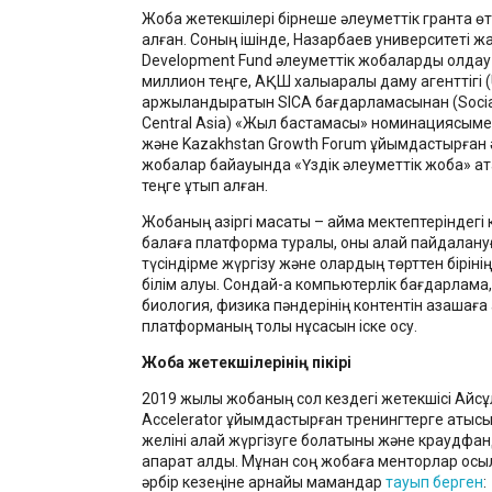
Жоба жетекшілері бірнеше әлеуметтік грантқа өті
алған. Соның ішінде, Назарбаев университеті ж
Development Fund әлеуметтік жобаларды қолдау 
миллион теңге, АҚШ халықаралық даму агенттігі 
қаржыландыратын SICA бағдарламасынан (Social 
Central Asia) «Жыл бастамасы» номинациясыме
және Kazakhstan Growth Forum ұйымдастырған 
жобалар байқауында «Үздік әлеуметтік жоба» а
теңге ұтып алған.
Жобаның қазіргі мақсаты – аймақ мектептеріндегі 
балаға платформа туралы, оны қалай пайдалан
түсіндірме жүргізу және олардың төрттен бірінің
білім алуы. Сондай-ақ компьютерлік бағдарлама
биология, физика пәндерінің контентін қазақшаға
платформаның толық нұсқасын іске қосу.
Жоба жетекшілерінің пікірі
2019 жылы жобаның сол кездегі жетекшісі Айс
Accelerator ұйымдастырған тренингтерге қатысы
желіні қалай жүргізуге болатыны және краудфа
ақпарат алды. Мұнан соң жобаға менторлар қос
әрбір кезеңіне арнайы мамандар
тауып берген
: