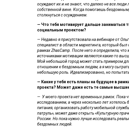
осуждают их и не знают, что далеко не все люди 
собственной вине. Когда помогаешь бездомным,
столкнуться с осуждением.
— Что тебя мотивирует дальше заниматься т
социальным проектом?
— 
Недавно я присутствовала на вебинаре от Ольг
специалист в области маркетинга, который был 
рамках ZhasCamp. После него я определила, что 
источниками мотивации являются какие-то высши
Мой небольшой город может стать примером для 
отношении к бездомным людям, а я могу сыграть 
небольшую роль. Идеализированно, но попытать
— Какие у тебя есть планы на будущее в рамка
проекта? Может даже есть те самые высшие
—  
У моего проекта нет временных рамок. Пока ч
исследованием, а через несколько лет хотелось б
питания, организовать работу мобильной служб
патруль», может даже открыть «Культурную прачеч
России. Но пока нужно лучше исследовать реаль
бездомных людей. 