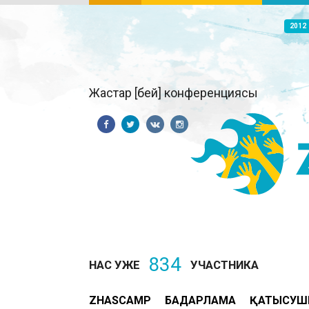
2012
Жастар [бей] конференциясы
834
НАС УЖЕ
УЧАСТНИКА
ZHASCAMP
БАҒДАРЛАМА
ҚАТЫСУШ