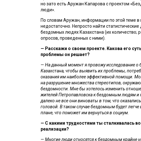
но зато есть Аружан Капарова с проектом «Без
люди». 
По словам Аружан, информации по этой теме в 
недостаточно. Непросто найти статистические 
бездомных людях Казахстана (их количество; р
опросов, проведенных с ними).
— Расскажи о своем проекте. Какова его суть 
проблемы он решает?
— 
На данный момент я провожу исследование о 
Казахстана, чтобы выявить их проблемы, потреб
оказания им наиболее эффективной помощи. Мой
на разрушение множества стереотипов, окружающ
бездомности. Мне бы хотелось изменить отношен
жителей Петропавловска к бездомным людям и по
далеко не все они виноваты в том, что оказались
головой. В таком случае бездомным будет легче 
плане, что поможет им вернуться в социум.
—
С какими трудностями ты сталкивалась во 
реализации? 
— 
Многие люди относятся к бездомным крайне не