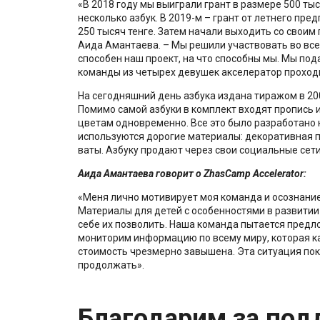
«В 2018 году мы выиграли грант в размере 500 тыс
несколько азбук. В 2019-м – грант от летнего пре
250 тысяч тенге. Затем начали выходить со своим
Аида Амантаева. – Мы решили участвовать во всех 
способен наш проект, на что способны мы. Мы пода
команды из четырех девушек акселератор проход
На сегодняшний день азбука издана тиражом в 200
Помимо самой азбуки в комплект входят пропись 
цветам одновременно. Все это было разработано к
используются дорогие материалы: декоративная пр
ваты. Азбуку продают через свои социальные сети
Аида Амантаева говорит о ZhasCamp Accelerator:
«Меня лично мотивирует моя команда и осознание
Материалы для детей с особенностями в развитии 
себе их позволить. Наша команда пытается предл
мониторим информацию по всему миру, которая ка
стоимость чрезмерно завышена. Эта ситуация пок
продолжать».
Благодарим за под