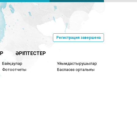
Регистрация завершена
Р
ӘРІПТЕСТЕР
Байқаулар
Ұйымдастырушылар
Фотоотчеты
Баспасөз орталығы