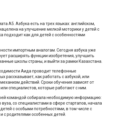
та А5. Азбука есть на трех языках: английском,
 нацелена на улучшение мелкой моторики у детей с
а подходит как для детей с особенностями
вности импортным аналогам. Сегодня азбука уже
рует расширять функции изобретения, улучшить
ванные школы страны, и выйти за рамки Казахстана.
обходимости Аида проводит телефонные
х рассказывает, как работать с азбукой, или
 механизм действий. Сроки обучения зависят от
 или специалистов, которые работают с ним.
своей командой собирала необходимую информацию:
вуза, со специалистами в сфере стартапов, начала
етей с особыми потребностями, в том числе с
 и с родителями особенных детей.