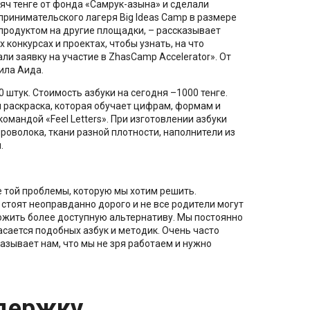
яч тенге от фонда «Самрук-Қазына» и сделали
дпринимательского лагеря Big Ideas Camp в размере
 продуктом на другие площадки, – рассказывает
конкурсах и проектах, чтобы узнать, на что
ли заявку на участие в ZhasCamp Accelerator». От
ила Аида.
 штук. Стоимость азбуки на сегодня –1000 тенге.
и раскраска, которая обучает цифрам, формам и
омандой «Feel Letters». При изготовлении азбуки
оволока, ткани разной плотности, наполнители из
.
 той проблемы, которую мы хотим решить.
стоят неоправданно дорого и не все родители могут
ожить более доступную альтернативу. Мы постоянно
сается подобных азбук и методик. Очень часто
азывает нам, что мы не зря работаем и нужно
держку