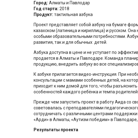
Город:
Алматы и Павлодар
Год старта:
2018
Продукт:
тактильная азбука
Проект представляет собой азбуку на бумаге форма
казахском (латиница и кириллица) и русском. Она
особыми образовательными потребностями. Азбук
развития, так и для обычных детей.
Азбука доступна в цене и не уступает по эффекти
продается в Алматы и Павлодаре. Команда плани
продукцию, внедрить азбуку во все специализиро
К азбуке прилагается видео-инструкция. При не
консультации с мамами особенных детей, на которы
приходит к ним домой для того, чтобы разъяснить
особенностей каждого ребёнка и темпа родителей
Прежде чем запустить проект в работу Аида со 
советовалась с преподавателями педагогического 
сотрудничать с различными центрами поддержки д
«Арди» в Алматы, «Аутизм победим» в Павлодаре,
Результаты проекта