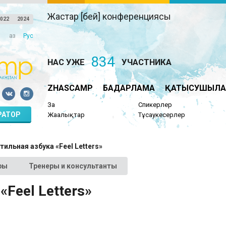
Жастар [бей] конференциясы
022
2024
Қаз
Рус
834
НАС УЖЕ
УЧАСТНИКА
ZHASCAMP
БАҒДАРЛАМА
ҚАТЫСУШЫЛА
Заң
Спикерлер
РАТОР
Жаңалықтар
Тұсаукесерлер
тильная азбука «Feel Letters»
ры
Тренеры и консультанты
«Feel Letters»