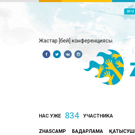
2012
Жастар [бей] конференциясы
834
НАС УЖЕ
УЧАСТНИКА
ZHASCAMP
БАҒДАРЛАМА
ҚАТЫСУШ