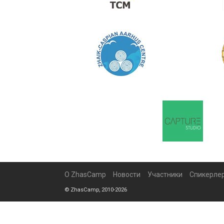
О ZhasCamp
Новости
Участники
Спикерле
© ZhasCamp, 2010-2026