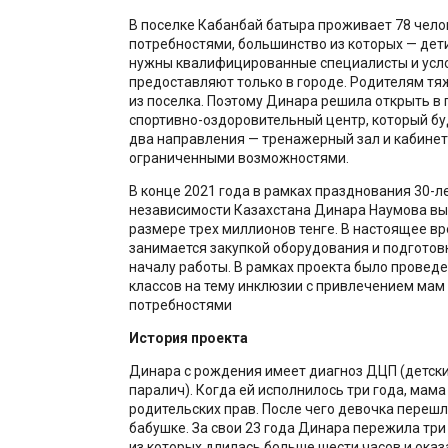
В поселке Кабанбай батыра проживает 78 чело
потребностями, большинство из которых — дет
нужны квалифицированные специалисты и усло
предоставляют только в городе. Родителям тя
из поселка. Поэтому Динара решила открыть в 
спортивно-оздоровительный центр, который б
два направления — тренажерный зал и кабинет
ограниченными возможностями.
В конце 2021 года в рамках празднования 30-л
независимости Казахстана Динара Наумова выи
размере трех миллионов тенге. В настоящее вр
занимается закупкой оборудования и подготов
началу работы. В рамках проекта было проведе
классов на тему инклюзии с привлечением мам
потребностями
История проекта
Динара с рождения имеет диагноз ДЦП (детск
паралич). Когда ей исполнилось три года, мама
родительских прав. После чего девочка перешл
бабушке. За свои 23 года Динара пережила три
из которых длилась больше шести часов и оказ