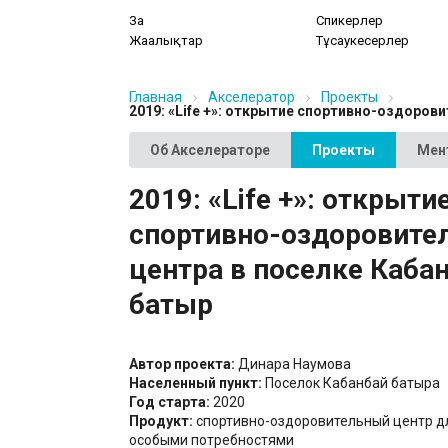
Заң
Спикерлер
Жаңалықтар
Тұсаукесерлер
Главная
Акселератор
Проекты
2019: «Life +»: открытие спортивно-оздоров
Об Акселераторе
Проекты
Мен
2019: «Life +»: открыти
спортивно-оздоровите
центра в поселке Каба
батыр
Автор проекта:
Динара Наумова
Населенный пункт:
Поселок Кабанбай батыра
Год старта:
2020
Продукт:
спортивно-оздоровительный центр д
особыми потребностями