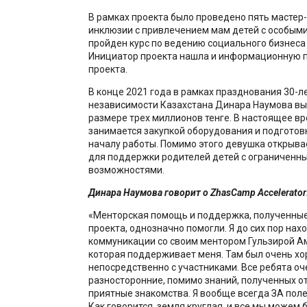
В рамках проекта было проведено пять мастер-
инклюзии с привлечением мам детей с особыми
пройден курс по ведению социального бизнеса 
Инициатор проекта нашла и информационную 
проекта.
В конце 2021 года в рамках празднования 30-л
независимости Казахстана Динара Наумова выи
размере трех миллионов тенге. В настоящее вр
занимается закупкой оборудования и подготов
началу работы. Помимо этого девушка открыв
для поддержки родителей детей с ограниченн
возможностями.
Динара Наумова говорит о ZhasCamp Accelerator
«Менторская помощь и поддержка, полученные
проекта, однозначно помогли. Я до сих пор нах
коммуникации со своим ментором Гульзирой А
которая поддерживает меня. Там был очень хо
непосредственно с участниками. Все ребята оч
разносторонние, помимо знаний, полученных от
приятные знакомства. Я вообще всегда ЗА пол
Как говорится, земля круглая, и все мы можем 