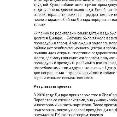
трудной. Курс реабилитации, при котором деву
ходить заново, длился около года. Лечебная ф
и физиотерапевтические процедуры помогли в
после операции. Сейчас Динара передвигаетс
трости.
«Я понимаю родителей и самих детей, ведь была
делится Динара. – Бабушке было тяжело возит
процедуры в город. И однажды я задалась вопр
районе нет реабилитационного центра и спорти
пришла идея открыть спортивно-оздоровитель
место, где могут заниматься спортом, получат
процедуры и проходить реабилитацию как люд
потребностями, так и другие желающие. Центр
два направления — тренажерный зал и кабинет
ограниченными возможностями.»
Результаты проекта
В 2020 году Динара приняла участие в ZhasCamp
Поработав со специалистами, она училась рабо
инвесторами и искать партнеров. После практи
подготовка к запуску первого краудфандинга. 
президента РК стал партнером проекта.