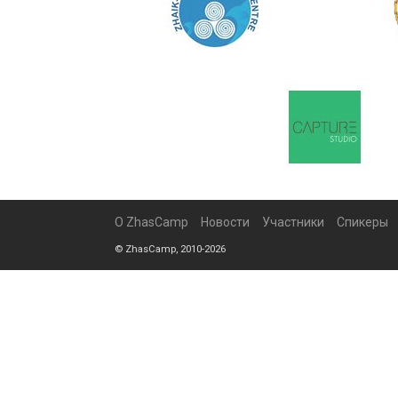
О ZhasCamp
Новости
Участники
Спикеры
© ZhasCamp, 2010-2026