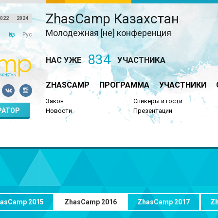
ZhasCamp Казахстан
022
2024
Молодежная [не] конференция
Қаз
Рус
834
НАС УЖЕ
УЧАСТНИКА
ZHASCAMP
ПРОГРАММА
УЧАСТНИКИ
Закон
Спикеры и гости
РАТОР
Новости
Презентации
asCamp 2015
ZhasCamp 2016
ZhasCamp 2017
Z