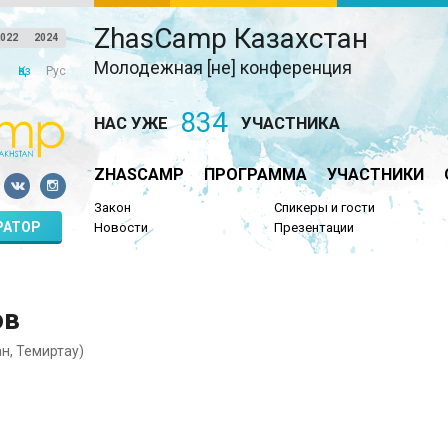
ZhasCamp Казахстан
022
2024
Молодежная [не] конференция
Қаз
Рус
834
НАС УЖЕ
УЧАСТНИКА
ZHASCAMP
ПРОГРАММА
УЧАСТНИКИ
Закон
Спикеры и гости
РАТОР
Новости
Презентации
ов
н, Темиртау)