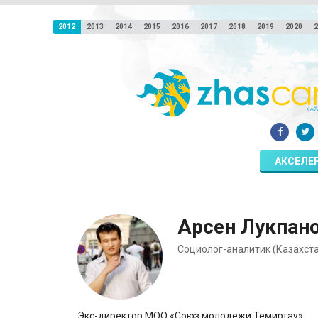
2012
2013
2014
2015
2016
2017
2018
2019
2020
2
АКСЕЛЕ
Арсен Лукпан
Cоциолог-аналитик (Казахста
Экс-директор МОО «Союз молодежи Темиртау».