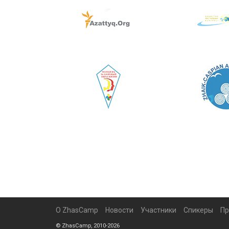
О ZhasCamp
Новости
Участники
Спикеры
Пр
© ZhasCamp, 2010-2026