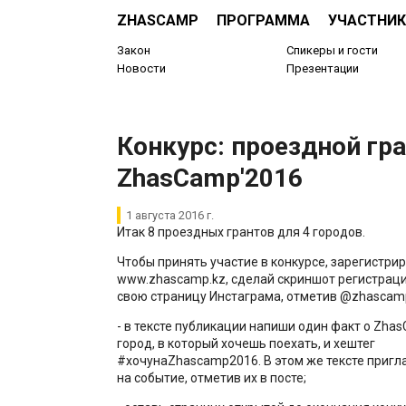
ZHASCAMP
ПРОГРАММА
УЧАСТНИК
Закон
Спикеры и гости
Новости
Презентации
Конкурс: проездной гра
ZhasCamp'2016
1 августа 2016 г.
Итак 8 проездных грантов для 4 городов.
Чтобы принять участие в конкурсе, зарегистрир
www.zhascamp.kz, сделай скриншот регистраци
свою страницу Инстаграма, отметив @zhascam
- в тексте публикации напиши один факт о Zha
город, в который хочешь поехать, и хештег
#хочунаZhascamp2016. В этом же тексте пригла
на событие, отметив их в посте;