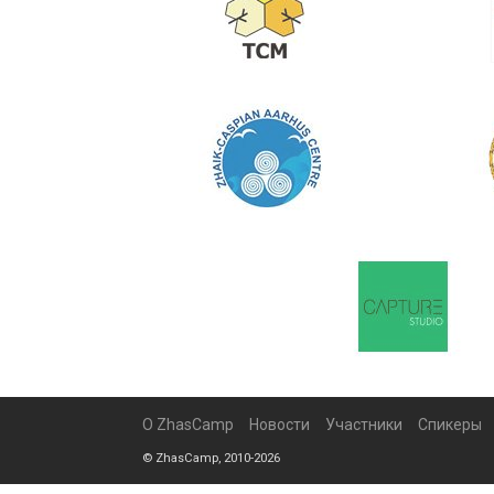
О ZhasCamp
Новости
Участники
Спикеры
© ZhasCamp, 2010-2026