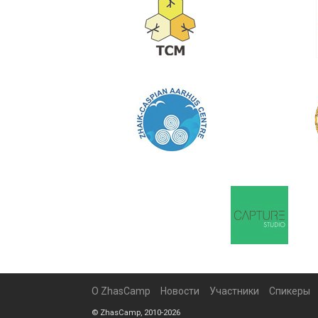
О ZhasCamp
Новости
Участники
Спикеры
© ZhasCamp, 2010-2026