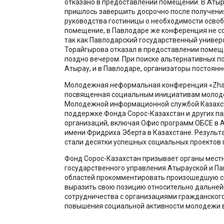
отказано в предоставлении помещений. В Аты
пришлось завершить досрочно после получени
руководства гостиницы о необходимости осво
помещение, в Павлодаре же конференция не со
так как Павлодарский государственный универс
Торайгырова отказал в предоставлении помещ
поздно вечером. При поиске альтернативных п
Атырау, и в Павлодаре, организаторы постоянн
Молодежная неформальная конференция «Zh
посвященная социальным инициативам молоде
Молодежной информационной службой Казахста
поддержке Фонда Сорос-Казахстан и других па
организаций, включая Офис программ ОБСЕ в 
имени Фридриха Эберта в Казахстане. Резуль
стали десятки успешных социальных проектов п
Фонд Сорос-Казахстан призывает органы мест
государственного управления Атырауской и П
областей прокомментировать произошедшую с
выразить свою позицию относительно дальне
сотрудничества с организациями гражданского
повышения социальной активности молодежи в