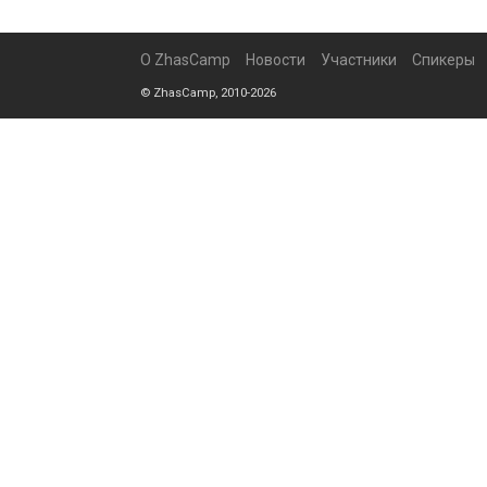
О ZhasCamp
Новости
Участники
Спикеры
© ZhasCamp, 2010-2026