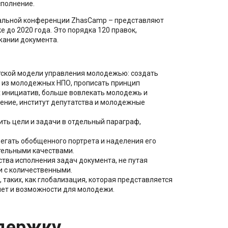
сполнение.
альной конференции ZhasCamp – представляют
до 2020 года. Это порядка 120 правок,
жании документа.
стской модели управления молодежью: создать
 из молодежных НПО, прописать принцип
инициатив, больше вовлекать молодежь и
ение, институт депутатства и молодежные
ть цели и задачи в отдельный параграф,
егать обобщенного портрета и наделения его
ельными качествами.
ства исполнения задач документа, не путая
 с количественными.
 таких, как глобализация, которая представляется
яет и возможности для молодежи.
держку