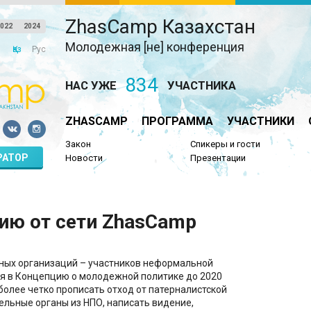
ZhasCamp Казахстан
022
2024
Молодежная [не] конференция
Қаз
Рус
834
НАС УЖЕ
УЧАСТНИКА
ZHASCAMP
ПРОГРАММА
УЧАСТНИКИ
Закон
Спикеры и гости
РАТОР
Новости
Презентации
ию от сети ZhasCamp
ных организаций – участников неформальной
я в Концепцию о молодежной политике до 2020
олее четко прописать отход от патерналистской
льные органы из НПО, написать видение,