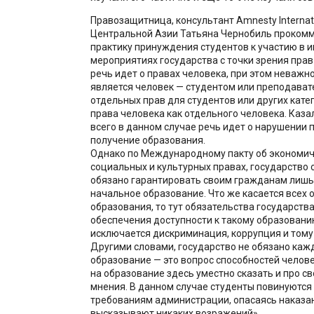
Правозащитница, консультант Amnesty Internati
Центральной Азии Татьяна Чернобиль проком
практику принуждения студентов к участию в
мероприятиях государства с точки зрения прав
речь идет о правах человека, при этом неважно
является человек — студентом или преподавате
отдельных прав для студентов или других катег
права человека как отдельного человека. Каза
всего в данном случае речь идет о нарушении 
получение образования.
Однако по Международному пакту об экономич
социальных и культурных правах, государство
обязано гарантировать своим гражданам лишь
начальное образование. Что же касается всех 
образования, то тут обязательства государств
обеспечения доступности к такому образовани
исключается дискриминация, коррупция и тому
Другими словами, государство не обязано каж
образование — это вопрос способностей челове
на образование здесь уместно сказать и про 
мнения. В данном случае студенты повинуются
требованиям администрации, опасаясь наказан
высказывают никаких возражений».