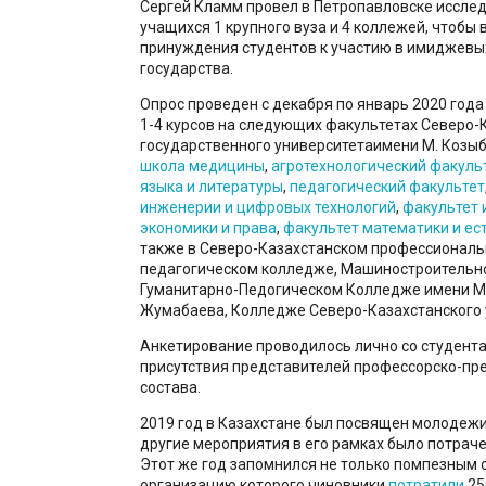
Сергей Кламм провел в Петропавловске исслед
учащихся 1 крупного вуза и 4 коллежей, чтобы 
принуждения студентов к участию в имиджевы
государства.
Опрос проведен с декабря по январь 2020 года
1-4 курсов на следующих факультетах Северо-
государственного университетаимени М. Козы
школа медицины
,
агротехнологический факуль
языка и литературы
,
педагогический факультет
инженерии и цифровых технологий
,
факультет 
экономики и права
,
факультет математики и ес
также в Северо-Казахстанском профессиональ
педагогическом колледже, Машиностроительн
Гуманитарно-Педогическом Колледже имени 
Жумабаева, Колледже Северо-Казахстанского 
Анкетирование проводилось лично со студента
присутствия представителей профессорско-пр
состава.
2019 год в Казахстане был посвящен молодежи
другие мероприятия в его рамках было потраче
Этот же год запомнился не только помпезным 
организацию которого чиновники
потратили
250