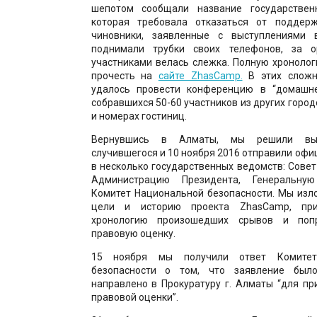
шепотом сообщали название государственн
которая требовала отказаться от поддерж
чиновники, заявленные с выступлениями 
поднимали трубки своих телефонов, за о
участниками велась слежка. Полную хроноло
прочесть на
сайте ZhasCamp.
В этих сложн
удалось провести конференцию в “домашн
собравшихся 50-60 участников из других город
и номерах гостиниц.
Вернувшись в Алматы, мы решили выя
случившегося и 10 ноября 2016 отправили оф
в несколько государственных ведомств: Совет
Администрацию Президента, Генеральну
Комитет Национальной безопасности. Мы изл
цели и историю проекта ZhasCamp, при
хронологию произошедших срывов и поп
правовую оценку.
15 ноября мы получили ответ Комитет
безопасности о том, что заявление был
направлено в Прокуратуру г. Алматы “для п
правовой оценки”.