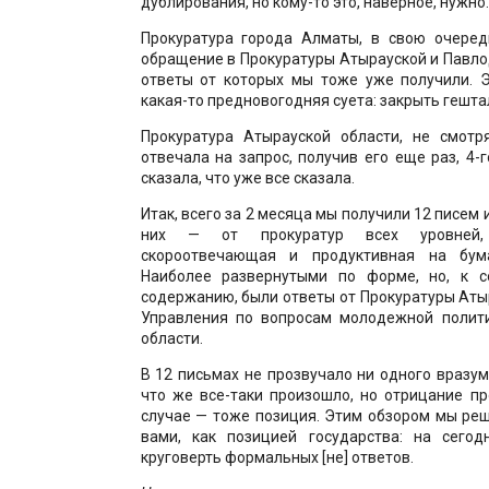
дублирования, но кому-то это, наверное, нужно.
Прокуратура города Алматы, в свою очеред
обращение в Прокуратуры Атырауской и Павло
ответы от которых мы тоже уже получили. Э
какая-то предновогодняя суета: закрыть гешта
Прокуратура Атырауской области, не смотр
отвечала на запрос, получив его еще раз, 4-
сказала, что уже все сказала.
Итак, всего за 2 месяца мы получили 12 писем и
них — от прокуратур всех уровней,
скороотвечающая и продуктивная на бума
Наиболее развернутыми по форме, но, к с
содержанию, были ответы от Прокуратуры Аты
Управления по вопросам молодежной полит
области.
В 12 письмах не прозвучало ни одного вразум
что же все-таки произошло, но отрицание п
случае — тоже позиция. Этим обзором мы ре
вами, как позицией государства: на сего
круговерть формальных [не] ответов.