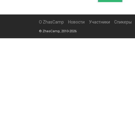
О ZhasCamp
Новости
Участники
Спикеры
© ZhasCamp, 2010-2026