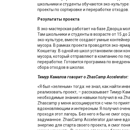
школьники и студенты обучаются эко-культуре 
проекты по сортировке и переработке отходов.
Результаты проекта
В эко-мастерская работает на базе Дворца мо
Там школьники и студенты в возрасте от 15 до 
эко-культуре, вместе создают умные контейнер
мусора. В рамках проекта проводятся эко-ярма
Кокшетау. В одной из школ установили свои ко
мусора, который отправляют в компанию по пе
переработке. Готовится программа по внедрен
сбора отходов в школах.
Тимур Камалов говорит о ZhasCamp Accelerator:
«Я был «зеленым» тогда: не знал, как найти инв
реализовать проект, – рассказывает Тимур Кам
необходимые знания и навыки получил в на Zh
Zhascamp у меня ассоциируется с чем-то прия
вдохновляющим и интересным. Я получил очень
проходя этот лагерь. Без него я бы не смог осу
задуманное. ZhasCamp Accelerator дал мне вд
энергию для старта своего проекта, я смог понят