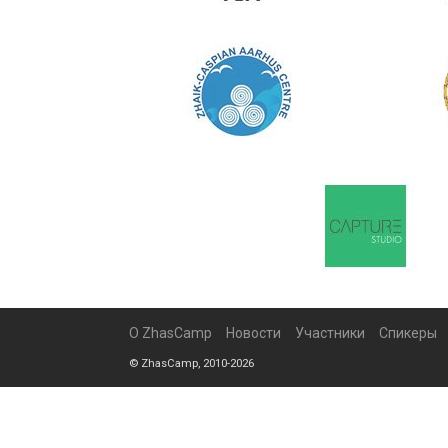
О ZhasCamp
Новости
Участники
Спикеры
© ZhasCamp, 2010-2026