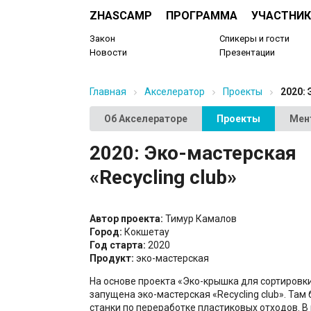
ZHASCAMP
ПРОГРАММА
УЧАСТНИК
Закон
Спикеры и гости
Новости
Презентации
Главная
Акселератор
Проекты
2020: 
Об Акселераторе
Проекты
Мен
2020: Эко-мастерская
«Recycling club»
Автор проекта:
Тимур Камалов
Город:
Кокшетау
Год старта:
2020
Продукт:
эко-мастерская
На основе проекта «Эко-крышка для сортировк
запущена эко-мастерская «Recycling club». Там
станки по переработке пластиковых отходов. В 