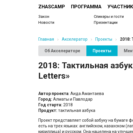
ZHASCAMP
ПРОГРАММА
УЧАСТНИК
Закон
Спикеры и гости
Новости
Презентации
Главная
Акселератор
Проекты
2018: 
Об Акселераторе
Проекты
Мен
2018: Тактильная азбук
Letters»
Автор проекта
: Аида Амантаева
Город:
Алматы и Павлодар
Год старта:
2018
Продукт:
тактильная азбука
Проект представляет собой азбуку на бумаге ф
есть на трех языках: английском, казахском (ла
кириллица) и русском. Она нацелена на улучше