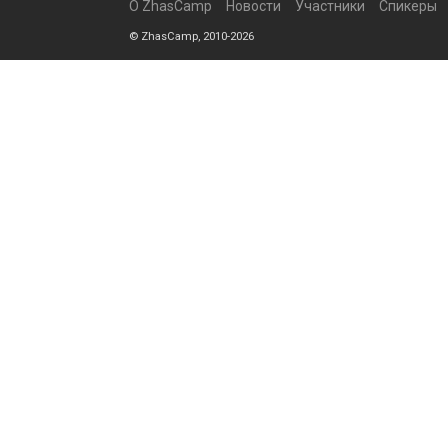
О ZhasCamp
Новости
Участники
Спикеры
© ZhasCamp, 2010-2026