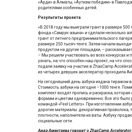
«Арди» в Алматы, «Аутизм победим» в Павлодар
родителями особенных детей.
Результаты проекта
«В 2018 году мы выиграли грант в размере 500 
фонда «Самрук-Қазына» и сделали несколько азб
грант от летнего предпринимательского лагеря 
размере 250 тысяч тенге. Затем начали выходи
продуктом на другие площадки, – рассказывае
– Мы решили участвовать во всех конкурсах и 
узнать, на что способен наш проект, на что сп
подали заявку на участие в ZhasCamp Accelerat
из четырех девушек акселератор проходила А
На сегодняшний день азбука издана тиражом в 
Стоимость азбуки на сегодня –1000 тенге. Пом
комплект входят пропись и раскраска, которая
формам и цветам одновременно. Все это было
командой «Feel Letters». При изготовлении азб
дорогие материалы: декоративная проволока, 
плотности, наполнители из ваты. Азбуку прода
социальные сети.
Аида Амантаева говорит о ZhasCamp Accelerator