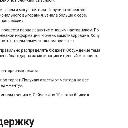
жено по полочкам. Спасибо!».
сию, чем я могу заняться. Получила полезную
онального выгорания, узнала больше о себе.
-профессии».
 провести первое занятие с нашим наставником. По
олезной информации! Я очень замотивирована. Хочу
вать в таком замечательном проекте!».
ь правильно распределять бюджет. Обсуждение тема
чень благодарна за мотивацию и ценный материал,
 интересные тексты.
про таргет. Получаю ответы от ментора на все
неджменту».
тивном тренинге. Сейчас я на 10 шагов ближе к
держку