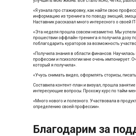
улучшить мою жизнь. Все стало ясно, четко, разло
«Я узнала про стажировку, как найти свою профес
информацию из тренинга по поводу эмоций, эмоци
Наставник рассказал много интересного о своей IT
«Эта неделя прошла совсем незаметно. Мы успели
прошествии оффлайн-тренинга я получила дозу п
поблагодарить кураторов за возможность участво
«Получила знания в области финансов. Научилас
профессии и психологии мне очень импонирует. О
который я получила».
«Учусь снимать видео, оформлять сторисы, писать
Составила контент-план и визуал, прошла занятие 
интересующие вопросы. Прохожу курс по тайм-ме
«Много нового и полезного. Участвовала в продук
определению своей профессии».
Благодарим за под