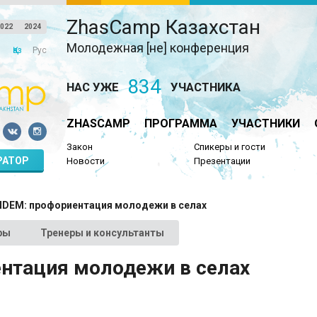
ZhasCamp Казахстан
022
2024
Молодежная [не] конференция
Қаз
Рус
834
НАС УЖЕ
УЧАСТНИКА
ZHASCAMP
ПРОГРАММА
УЧАСТНИКИ
Закон
Спикеры и гости
РАТОР
Новости
Презентации
NDEM: профориентация молодежи в селах
ры
Тренеры и консультанты
нтация молодежи в селах